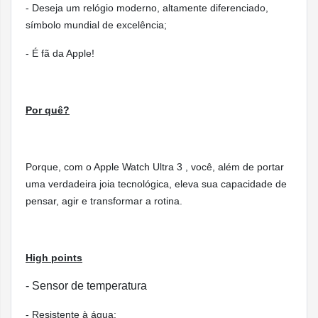
Notificações de apneia do sono
- Deseja um relógio moderno, altamente diferenciado,
símbolo mundial de excelência;
Tela Retina Sempre Ativa com OLEDs com am
- É fã da Apple!
visão e LTPO3
Atualização de 1 Hz
Por quê?
Área ativa (422 x 514 pixels, 326 pixels por 
Tela
Tela de cristal de safira
Porque, com o Apple Watch
Ultra 3 , você, além de portar
Até 3000 nits de pico de brilho
uma verdadeira joia tecnológica, eleva sua capacidade de
pensar, agir e transformar a rotina.
Brilho mínimo de 1 nit
Modo Noite para mostradores do Apple Watch
Ultra, Guia, Orientação)
High points
- Sensor de temperatura
- Resistente à água;