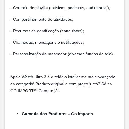
watchOS
- Controle de playlist (músicas, podcasts, audiobooks);
Sistema
O watchOS é o sistema operacional mais a
operacional
para aparelhos wearable e vem com apps e 
- Compartilhamento de atividades;
ajudam a levar uma vida mais ativa, saudáve
em segurança.
- Recursos de gamificação (conquistas);
- Chamadas, mensagens e notificações;
Corrida
- Personalização do mostrador (diversos fundos de tela).
Exercícios personalizados
Visualizações do Exercício personalizáveis
Apple Watch
Ultra
3 é o relógio inteligente mais avançado
Carga de Exercício / Acompanhamento do Esfor
da categoria! Produto original e com preço justo? Só na
Zonas de Batimentos Cardíacos (configuráveis)
GO IMPORTS! Compre já!
Frequência cardíaca pós-treino
VO
máximo
2
Garantia dos Produtos – Go Imports
Rota da Corrida
Marcador de Ritmo