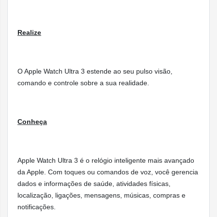
422 x 514 pixels
Tamanho e peso
Área de visualização de 1245 mm²
Realize
Peso (natural): 61,6 gramas
Peso (preto): 61,8 gramas
O Apple Watch Ultra 3 estende ao seu pulso visão,
comando e controle sobre a sua realidade.
Para pulsos de 130 a 210 mm
Conheça
Botão de Ação configurável
Digital Crown com resposta tátil
Apple Watch
Ultra 3 é o relógio inteligente mais avançado
Controles
Botão lateral
da Apple. Com toques ou comandos de voz, você gerencia
dados e informações de saúde, atividades físicas,
Gestos de toque duplo e rotação do pulso
localização, ligações, mensagens, músicas, compras e
Siri
.
notificações.