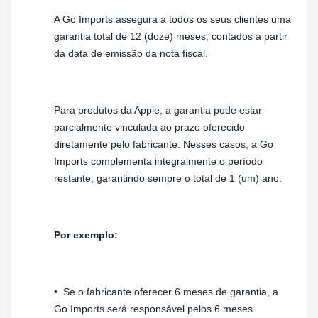
Início Preciso usando o botão de Ação
A Go Imports assegura a todos os seus clientes uma
garantia total de 12 (doze) meses, contados a partir
Comprimento do Passo, Tempo de Contato com 
da data de emissão da nota fiscal.
Cadência, Potência e Oscilação Vertical
Treino Multiesporte
Para produtos da Apple, a garantia pode estar
Trilha
parcialmente vinculada ao prazo oferecido
Bússola com rumo, inclinação, elevação e coor
diretamente pelo fabricante. Nesses casos, a Go
Pontos intermediários personalizados
Imports complementa integralmente o período
restante, garantindo sempre o total de 1 (um) ano.
Geração automática de pontos intermediários d
Recurso Retraçar com dados do GPS
Mapas offline com criação de rota personalizad
Por exemplo:
Alertas de elevação
Mapas topográficos de milhares de parques naci
(somente nos EUA)
•⁠ ⁠Se o fabricante oferecer 6 meses de garantia, a
Go Imports será responsável pelos 6 meses
Seleção de centenas de trilhas disponíveis nos