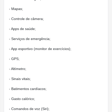
Conjunto de três microfones com filtragem espa
ruído do vento
- Mapas;
Áudio
Dois alto-falantes
- Controle de câmera;
Reprodução de mídia
- Apps de saúde;
Sirene
- Serviços de emergência;
Bateria para vários dias, até 42 horas de uso
- App esportivo (monitor de exercícios);
Até 72 horas no Modo Pouca Energia
7
- GPS;
Bateria interna recarregável de íon de lítio
Energia e duração
- Altímetro;
Compatível com recarga rápida
8
da bateria
Recarga de até 80% em cerca de 45 minutos
- Sinais vitais;
Até 12 horas de uso normal após recarga de
- Batimentos cardíacos;
Até 8 horas de monitoramento de sono após 
5 minutos
9
- Gasto calórico;
- Comandos de voz (Siri);