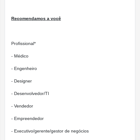
Chip S10 de 2 núcleos de 64 bits
Chip
Recomendamos a você
Neural Engine de 4 núcleos
64 GB de capacidade
Profissional*
Sensor cardíaco elétrico
- Médico
Sensor cardíaco óptico de terceira geração
Sensor de oxigênio no sangue
- Engenheiro
Sensor de Temperatura
- Designer
Indicador de profundidade
Sensores
- Desenvolvedor/TI
Sensor de temperatura da água
Bússola
- Vendedor
Altímetro sempre ativo
- Empreendedor
Acelerômetro de força g de alta intensidade
- Executivo/gerente/gestor de negócios
Giroscópio de alto alcance dinâmico