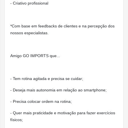
Sensor de luz ambiente
- Criativo profissional
App Oxigênio no Sangue
*Com base em feedbacks de clientes e na percepção dos
App ECG
nossos especialistas.
App Acompanhamento de Ciclo com estimativ
anteriores
App Batimentos
Amigo GO IMPORTS que...
Notificações de frequência cardíaca alta e ba
Saúde e bem-
Notificações de ritmo cardíaco irregular
estar
- Tem rotina agitada e precisa se cuidar;
App Medicamentos
App Atenção Plena com acompanhamento do
- Deseja mais autonomia em relação ao smartphone;
emocional
- Precisa colocar ordem na rotina;
App Ruído
App Sono com estágios do sono
- Quer mais praticidade e motivação para fazer exercícios
físicos;
Qualidade do Sono