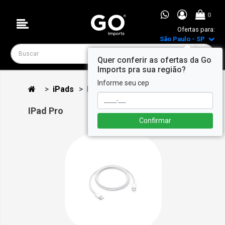
0
Ofertas para:
São Paulo - SP
Quer conferir as ofertas da Go
Imports pra sua região?
Informe seu cep
iPads
IPad Pro
IPad Pro
Ordenar por:
Confirmar